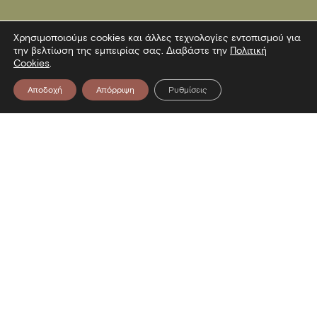
Χρησιμοποιούμε cookies και άλλες τεχνολογίες εντοπισμού για
την βελτίωση της εμπειρίας σας. Διαβάστε την
Πολιτική
Cookies
.
Αποδοχή
Απόρριψη
Ρυθμίσεις
Επικοινωνία
Λεωφόρος Στρατού 2
54640 Θεσσαλονίκη
T
2313306400
F
2313306402
E
mbp@culture.gr