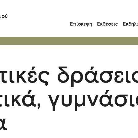
Επίσκεψη
Εκθέσεις
Εκδηλ
τικές δράσει
τικά, γυμνάσ
α