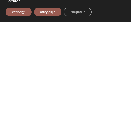
Cookies
.
Αποδοχή
Απόρριψη
Ρυθμίσεις
Επικοινωνία
Λεωφόρος Στρατού 2
54640 Θεσσαλονίκη
T
2313306400
F
2313306402
E
mbp@culture.gr
Ακολουθήστε μας
Facebook