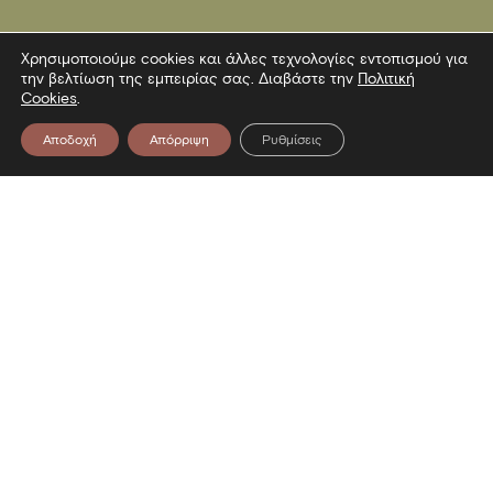
Χρησιμοποιούμε cookies και άλλες τεχνολογίες εντοπισμού για
την βελτίωση της εμπειρίας σας. Διαβάστε την
Πολιτική
Cookies
.
Αποδοχή
Απόρριψη
Ρυθμίσεις
Επικοινωνία
Λεωφόρος Στρατού 2
54640 Θεσσαλονίκη
T
2313306400
F
2313306402
E
mbp@culture.gr