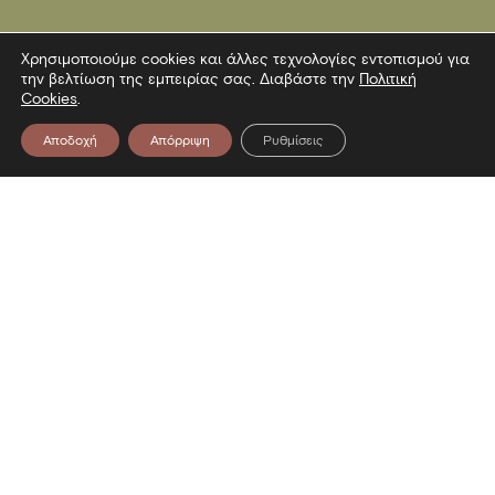
Χρησιμοποιούμε cookies και άλλες τεχνολογίες εντοπισμού για
την βελτίωση της εμπειρίας σας. Διαβάστε την
Πολιτική
Cookies
.
Αποδοχή
Απόρριψη
Ρυθμίσεις
Επικοινωνία
Λεωφόρος Στρατού 2
54640 Θεσσαλονίκη
T
2313306400
F
2313306402
E
mbp@culture.gr