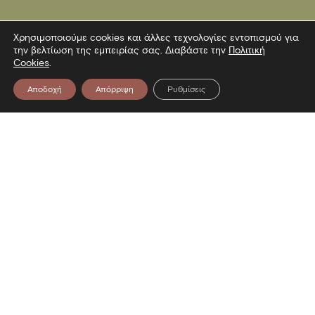
Χρησιμοποιούμε cookies και άλλες τεχνολογίες εντοπισμού για
την βελτίωση της εμπειρίας σας. Διαβάστε την
Πολιτική
Cookies
.
Αποδοχή
Απόρριψη
Ρυθμίσεις
Επικοινωνία
Λεωφόρος Στρατού 2
54640 Θεσσαλονίκη
T
2313306400
F
2313306402
E
mbp@culture.gr