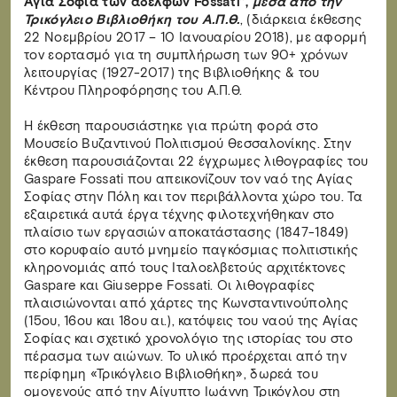
Αγία Σοφία των αδελφών Fossati”,
μέσα από την
Τρικόγλειο Βιβλιοθήκη του Α.Π.Θ.
, (διάρκεια έκθεσης
22 Νοεμβρίου 2017 – 10 Ιανουαρίου 2018), με αφορμή
τον εορτασμό για τη συμπλήρωση των 90+ χρόνων
λειτουργίας (1927-2017) της Βιβλιοθήκης & του
Κέντρου Πληροφόρησης του Α.Π.Θ.
Η έκθεση παρουσιάστηκε για πρώτη φορά στο
Μουσείο Βυζαντινού Πολιτισμού Θεσσαλονίκης. Στην
έκθεση παρουσιάζονται 22 έγχρωμες λιθογραφίες του
Gaspare Fossati που απεικονίζουν τον ναό της Αγίας
Σοφίας στην Πόλη και τον περιβάλλοντα χώρο του. Τα
εξαιρετικά αυτά έργα τέχνης φιλοτεχνήθηκαν στο
πλαίσιο των εργασιών αποκατάστασης (1847-1849)
στο κορυφαίο αυτό μνημείο παγκόσμιας πολιτιστικής
κληρονομιάς από τους Ιταλοελβετούς αρχιτέκτονες
Gaspare και Giuseppe Fossati. Οι λιθογραφίες
πλαισιώνονται από χάρτες της Κωνσταντινούπολης
(15ου, 16ου και 18ου αι.), κατόψεις του ναού της Αγίας
Σοφίας και σχετικό χρονολόγιο της ιστορίας του στο
πέρασμα των αιώνων. Το υλικό προέρχεται από την
περίφημη «Τρικόγλειο Βιβλιοθήκη», δωρεά του
ομογενούς από την Αίγυπτο Ιωάννη Τρικόγλου στη