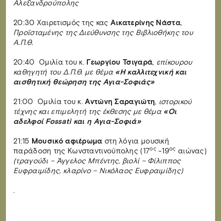
Αλεξανδρούπολης
20:30 Χαιρετισμός της κας
Αικατερίνης Νάστα
,
Προϊσταμένης της Διεύθυνσης της Βιβλιοθήκης του
Α.Π.Θ.
20:40 Ομιλία του κ.
Γεωργίου Τσιγαρά
,
επίκουρου
καθηγητή του Δ.Π.Θ. με θέμα
«Η καλλιτεχνική και
αισθητική θεώρηση της Αγια-Σοφιάς»
21:00 Ομιλία του κ.
Αντώνη Σαραγιώτη
,
ιστορικού
τέχνης και επιμελητή της έκθεσης με θέμα
«Οι
αδελφοί
Fossati
και η Αγια-Σοφιά»
21:15
Μουσικό αφιέρωμα
στη λόγια μουσική
ος
ος
παράδοση της Κωνσταντινούπολης (17
-19
αιώνας)
(τραγούδι – Άγγελος Μπέντης, βιολί – Φίλιππος
Ευφραιμίδης, κλαρίνο – Νικόλαος Ευφραιμίδης)
.