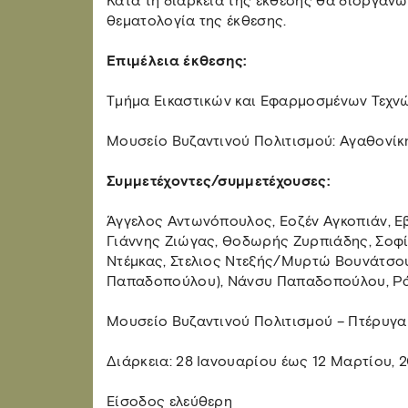
Κατά τη διάρκεια της έκθεσης θα διοργανωθ
θεματολογία της έκθεσης.
Επιμέλεια έκθεσης:
Τμήμα Εικαστικών και Εφαρμοσμένων Τεχνώ
Μουσείο Βυζαντινού Πολιτισμού: Αγαθονίκ
Συμμετέχοντες/συμμετέχουσες:
Άγγελος Αντωνόπουλος, Εοζέν Αγκοπιάν, Ε
Γιάννης Ζιώγας, Θοδωρής Ζυρπιάδης, Σοφ
Ντέμκας, Στελιος Ντεξής/Μυρτώ Βουνάτσ
Παπαδοπούλου), Νάνσυ Παπαδοπούλου, Ράν
Μουσείο Βυζαντινού Πολιτισμού – Πτέρυγα
Διάρκεια: 28 Ιανουαρίου έως 12 Μαρτίου, 
Είσοδος ελεύθερη