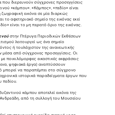
α που διερευνούν σύγχρονες προσεγγίσεις
τινού «κάμπου». «Κάμπος», «πεδίο» είναι
η ζωγραφική εικόνα σε μία διαρκώς
ι το αφετηριακό σημείο της εικόνας εκεί
ίο» είναι το μη περατό όριο της εικόνας.
ενού
στην Πτέρυγα Περιοδικών Εκθέσεων
τισμού λειτουργεί ως ένα σημείο
όντος ή τουλάχιστον της ανανεωτικής
 μέσα από σύγχρονες προσεγγίσεις. Οι
ς με ποικιλόμορφες εικαστικές εκφράσεις
ίμενα, ψηφιακά έργα) αναπτύσσουν
τό μπορεί να παραπέμπει στο σύγχρονο
ιαχρονικά ιστορικά παραδείγματα έργων που
υ πεδίου.
βυζαντινού κάμπου αποτελεί εικόνα της
Ανδρεάδη, από τη συλλογή του Μουσείου