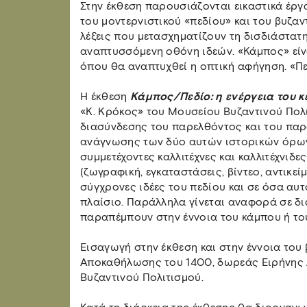
Στην έκθεση παρουσιάζονται εικαστικά έργ
του μοντερνιστικού «πεδίου» και του βυζαν
λέξεις που μετασχηματίζουν τη δισδιάστατ
αναπτυσσόμενη οθόνη ιδεών. «Κάμπος» είνα
όπου θα αναπτυχθεί η οπτική αφήγηση. «Πεδ
Η έκθεση
Κάμπος/Πεδίο: η ενέργεια του κ
«Κ. Κρόκος» του Μουσείου Βυζαντινού Πολι
διασύνδεσης του παρελθόντος και του παρ
ανάγνωσης των δύο αυτών ιστορικών όρων
συμμετέχοντες καλλιτέχνες και καλλιτέχνιδε
(ζωγραφική, εγκαταστάσεις, βίντεο, αντικε
σύγχρονες ιδέες του πεδίου και σε όσα αυ
πλαίσιο. Παράλληλα γίνεται αναφορά σε δ
παραπέμπουν στην έννοια του κάμπου ή το
Εισαγωγή στην έκθεση και στην έννοια του 
Αποκαθήλωσης του 1400, δωρεάς Ειρήνης 
Βυζαντινού Πολιτισμού.