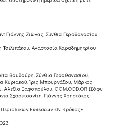
εί επιστημονική ημερίδα σχετική με τη
ν: Γιάννης Ζιώγας, Σύνθια Γεροθανασίου
η Τσιλιπάκου, Αναστασία Καραδημητρίου
βίτα Βουδούρη, Σύνθια Γεροθανασίου,
ία Κυριακού, Ίρις Μπουρνάζου, Μάρκος
ου, Αλεξία Ξαφοπούλου, COM.ODD.OR (Σόφυ
ια Σχορετσανίτη, Γιάννης Χρηστάκος.
 Περιοδικών Εκθέσεων «Κ. Κρόκος»
2023