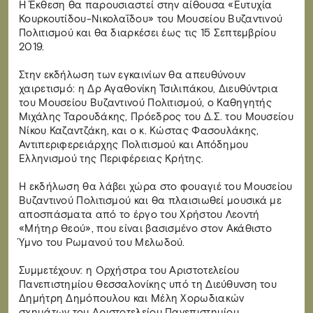
Η Έκθεση θα παρουσιαστεί στην αίθουσα «Ευτυχία
Κουρκουτίδου-Νικολαΐδου» του Μουσείου Βυζαντινού
Πολιτισμού και θα διαρκέσει έως τις 15 Σεπτεμβρίου
2019.
Στην εκδήλωση των εγκαινίων θα απευθύνουν
χαιρετισμό: η Δρ Αγαθονίκη Τσιλιπάκου, Διευθύντρια
του Μουσείου Βυζαντινού Πολιτισμού, ο Καθηγητής
Μιχάλης Ταρουδάκης, Πρόεδρος του Δ.Σ. του Μουσείου
Νίκου Καζαντζάκη, και ο κ. Κώστας Φασουλάκης,
Αντιπεριφερειάρχης Πολιτισμού και Απόδημου
Ελληνισμού της Περιφέρειας Κρήτης.
Η εκδήλωση θα λάβει χώρα στο φουαγιέ του Μουσείου
Βυζαντινού Πολιτισμού και θα πλαισιωθεί μουσικά με
αποσπάσματα από το έργο του Χρήστου Λεοντή
«Μήτηρ Θεού», που είναι βασισμένο στον Ακάθιστο
Ύμνο του Ρωμανού του Μελωδού.
Συμμετέχουν: η Ορχήστρα του Αριστοτελείου
Πανεπιστημίου Θεσσαλονίκης υπό τη Διεύθυνση του
Δημήτρη Δημόπουλου και Μέλη Χορωδιακών
σχημάτων του Αριστοτελείου Πανεπιστημίου