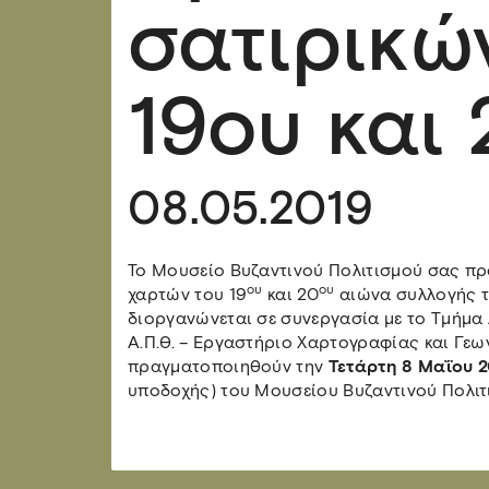
σατιρικώ
19ου και
08.05.2019
Το Μουσείο Βυζαντινού Πολιτισμού σας προ
ου
ου
χαρτών του 19
και 20
αιώνα συλλογής το
διοργανώνεται σε συνεργασία με το Τμήμ
Α.Π.Θ. – Εργαστήριο Χαρτογραφίας και Γεω
πραγματοποιηθούν την
Τετάρτη 8 Μαΐου 2
υποδοχής) του Μουσείου Βυζαντινού Πολιτ