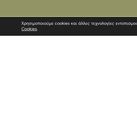
Χρησιμοποιούμε cookies και άλλες τεχνολογίες εντοπισμο
Cookies
.
Επικοινωνία
Ακολουθήσ
Λεωφόρος Στρατού 2
Facebook
54640 Θεσσαλονίκη
Twitter
T
2313306400
Instagram
F
2313306402
YouTube
E
mbp@culture.gr
Λευκός Πύργος