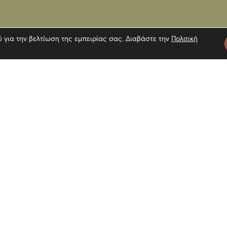
ύ για την βελτίωση της εμπειρίας σας. Διαβάστε την
Πολιτική
τε μας
Πληροφορίες
Εγγραφή 
Επίσκεψη
Επικοινωνία
Όροι χρήσης
Αναζήτη
Πολιτική Cookies
Πολιτική απορρήτου