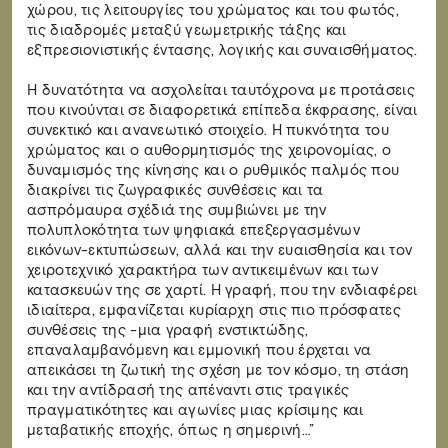
χώρου, τις λειτουργίες του χρώματος και του φωτός,
τις διαδρομές μεταξύ γεωμετρικής τάξης και
εξπρεσιονιστικής έντασης, λογικής και συναισθήματος.
Η δυνατότητα να ασχολείται ταυτόχρονα με προτάσεις
που κινούνται σε διαφορετικά επίπεδα έκφρασης, είναι
συνεκτικό και ανανεωτικό στοιχείο. Η πυκνότητα του
χρώματος και ο αυθορμητισμός της χειρονομίας, ο
δυναμισμός της κίνησης και ο ρυθμικός παλμός που
διακρίνει τις ζωγραφικές συνθέσεις και τα
ασπρόμαυρα σχέδιά της συμβιώνει με την
πολυπλοκότητα των ψηφιακά επεξεργασμένων
εικόνων-εκτυπώσεων, αλλά και την ευαισθησία και τον
χειροτεχνικό χαρακτήρα των αντικειμένων και των
κατασκευών της σε χαρτί. Η γραφή, που την ενδιαφέρει
ιδιαίτερα, εμφανίζεται κυρίαρχη στις πιο πρόσφατες
συνθέσεις της -μια γραφή ενστικτώδης,
επαναλαμβανόμενη και εμμονική που έρχεται να
απεικάσει τη ζωτική της σχέση με τον κόσμο, τη στάση
και την αντίδρασή της απέναντι στις τραγικές
πραγματικότητες και αγωνίες μιας κρίσιμης και
μεταβατικής εποχής, όπως η σημερινή…”