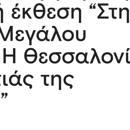
ή έκθεση “Στ
 Μεγάλου
 Η Θεσσαλον
ιάς της
”