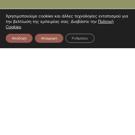
Χρησιμοποιούμε cookies και άλλες τεχνολογίες εντοπισμού για
την βελτίωση της εμπειρίας σας. Διαβάστε την
Πολιτική
Cookies
.
Αποδοχή
Απόρριψη
Ρυθμίσεις
Επικοινωνία
Λεωφόρος Στρατού 2
54640 Θεσσαλονίκη
T
2313306400
F
2313306402
E
mbp@culture.gr