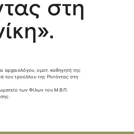
ντας στη
ίκη».
αι αρχαιολόγου, ομοτ. καθηγητή της
ά του τρούλλου της Ροτόντας στη
ματείο των Φίλων του Μ.Β.Π.
σης.