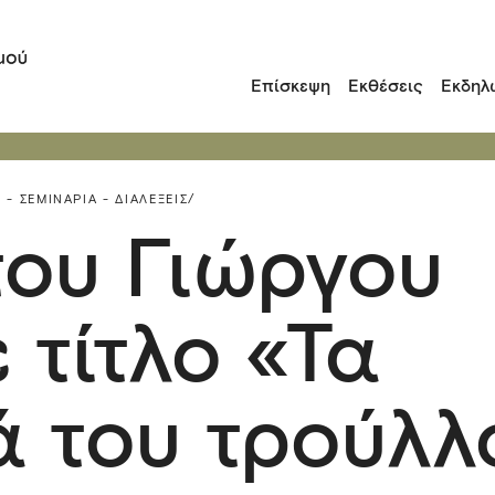
Επίσκεψη
Εκθέσεις
Εκδηλ
 - ΣΕΜΙΝΆΡΙΑ - ΔΙΑΛΈΞΕΙΣ/
του Γιώργου
 τίτλο «Τα
 του τρούλλ