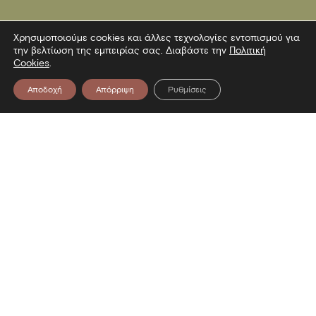
Χρησιμοποιούμε cookies και άλλες τεχνολογίες εντοπισμού για
την βελτίωση της εμπειρίας σας. Διαβάστε την
Πολιτική
Cookies
.
Αποδοχή
Απόρριψη
Ρυθμίσεις
Επικοινωνία
Λεωφόρος Στρατού 2
54640 Θεσσαλονίκη
T
2313306400
F
2313306402
E
mbp@culture.gr