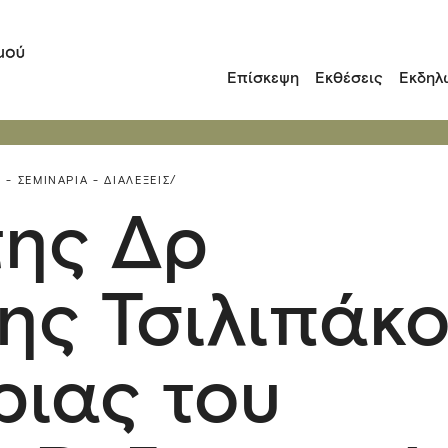
Επίσκεψη
Εκθέσεις
Εκδηλ
 - ΣΕΜΙΝΆΡΙΑ - ΔΙΑΛΈΞΕΙΣ/
της Δρ
ης Τσιλιπάκο
ριας του