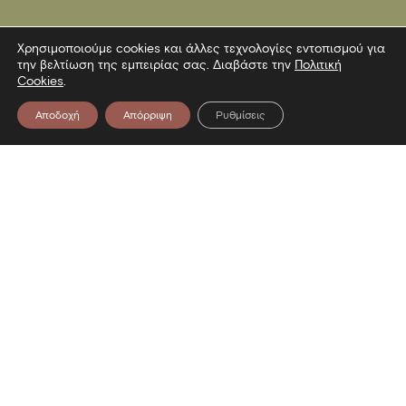
Χρησιμοποιούμε cookies και άλλες τεχνολογίες εντοπισμού για
την βελτίωση της εμπειρίας σας. Διαβάστε την
Πολιτική
Cookies
.
Αποδοχή
Απόρριψη
Ρυθμίσεις
Επικοινωνία
Λεωφόρος Στρατού 2
54640 Θεσσαλονίκη
T
2313306400
F
2313306402
E
mbp@culture.gr