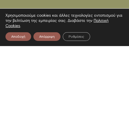
Χρησιμοποιούμε cookies και άλλες τεχνολογίες εντοπισμού για
την βελτίωση της εμπειρίας σας. Διαβάστε την
Πολιτική
Cookies
.
Αποδοχή
Απόρριψη
Ρυθμίσεις
Επικοινωνία
Λεωφόρος Στρατού 2
54640 Θεσσαλονίκη
T
2313306400
F
2313306402
E
mbp@culture.gr