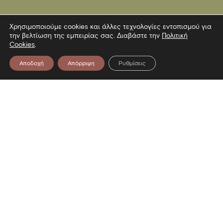
Χρησιμοποιούμε cookies και άλλες τεχνολογίες εντοπισμού για
την βελτίωση της εμπειρίας σας. Διαβάστε την
Πολιτική
Cookies
.
Αποδοχή
Απόρριψη
Ρυθμίσεις
Επικοινωνία
Λεωφόρος Στρατού 2
54640 Θεσσαλονίκη
T
2313306400
F
2313306402
E
mbp@culture.gr