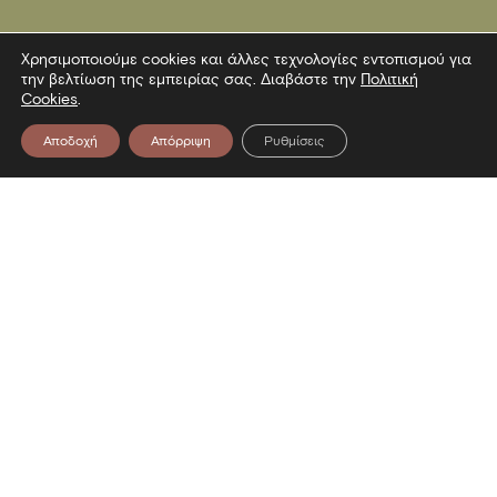
Χρησιμοποιούμε cookies και άλλες τεχνολογίες εντοπισμού για
την βελτίωση της εμπειρίας σας. Διαβάστε την
Πολιτική
Cookies
.
Αποδοχή
Απόρριψη
Ρυθμίσεις
Επικοινωνία
Λεωφόρος Στρατού 2
54640 Θεσσαλονίκη
T
2313306400
F
2313306402
E
mbp@culture.gr