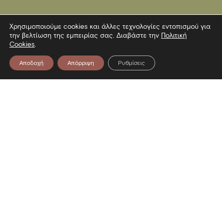
Χρησιμοποιούμε cookies και άλλες τεχνολογίες εντοπισμού για
την βελτίωση της εμπειρίας σας. Διαβάστε την
Πολιτική
Cookies
.
Αποδοχή
Απόρριψη
Ρυθμίσεις
Επικοινωνία
Λεωφόρος Στρατού 2
54640 Θεσσαλονίκη
T
2313306400
F
2313306402
E
mbp@culture.gr