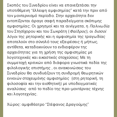
Σκοπός του Συνεδρίου είναι να επανεξετάσει την
υποτιθέμενη “έλλειψη αμφισημίας” κατά την πριν από
τον μοντερνισμό περίοδο. Στην αρχαιότητα δεν
εντοπίζονται άραγε σαφή παραδείγματα σκόπιμης
αμφισημίας; Οι χρησμοί και τα αινίγματα, η
Παλινωδία
του Στησίχορου και του Σωκράτη (
Φαίδρος
), οι
δισσοί
λόγοι
της ρητορικής και η αμφισημία της τραγωδίας
αποτελούν στο σύνολό τους εξαιρέσεις ή μήπως,
αντίθετα, καταδεικνύουν το ενδιαφέρον της
αρχαιότητας για τη χρήση της αμφισημίας με
λογοτεχνικές και εικαστικές στοχεύσεις; Με τη
συμμετοχή κριτικών από διάφορα γνωστικά πεδία της
φιλολογικής επιστήμης , οι ανακοινώσεις του
Συνεδρίου θα συνδυάζουν τη συνδρομή θεωρητικών
εννοιών στοχευμένης αμφισημίας (στη ρητορική, τη
φιλοσοφία και την αισθητική) με υποδειγματικές
αναλύσεις από το πεδίο της προ-μοντέρνας τέχνης
και λογοτεχνίας.
Χώρος: αμφιθέατρο “Στέφανος Δραγούμης”