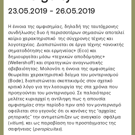
23.05.2019 - 26.05.2019
Η έννοια της αμφισημίας, δηλαδή της ταυτόχρονης
συνδήλωσης δυο ή περισσοτέρων σημασιών αποτελεί
καίριο χαρακτηριστικό της σύγχρονης τέχνης και
λογοτεχνίας. Διαπιστώνεται σε έργα τέχνης «ανοικτής
σηματοδότησης και ερμηνείας» (Eco) και
δημιουργείται μέσω «τεχνικών αποδόμησης»
(Wellershoff) και στρατηγικών αναγνωστικής
αβεβαιότητας. Μολονότι η έννοια της αμφισημίας
θεωρείται χαρακτηριστικό δείγμα του μοντερνισμού
(Bode), διαπιστώνεται σκεπτικισμός στον σχετικό
κριτικό λόγο για την λειτουργία της στα χρόνια που
προηγούνται του μοντερνισμού. Σε παλαιότερες
μελέτες κυριαρχεί η αντίληψη πως η απουσία
αμφισημίας στην περίοδο πριν από τον μοντερνισμό
οφείλεται στο γεγονός ότι οι κανόνες της “αρχαίας
ρητορικής” την αντιμετώπιζαν ως αναγκαίο σφάλμα
(
vitium
), και ως παραβίαση του προστάγματος της
σαφήνειας (
perspicuitas
).