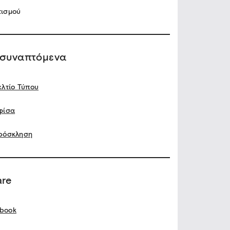
τισμού
ισυναπτόμενα
ελτίο Τύπου
φίσα
ρόσκληση
are
book