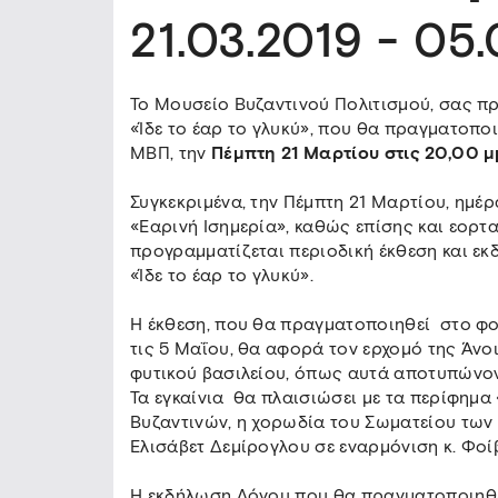
21.03.2019 - 05
Το Μουσείο Βυζαντινού Πολιτισμού, σας πρ
«Ίδε το έαρ το γλυκύ», που θα πραγματοπο
ΜΒΠ, την
Πέμπτη 21 Μαρτίου στις 20,00 μ
Συγκεκριμένα, την Πέμπτη 21 Μαρτίου, ημέ
«Εαρινή Ισημερία», καθώς επίσης και εορ
προγραμματίζεται περιοδική έκθεση και εκ
«Ίδε το έαρ το γλυκύ».
Η έκθεση, που θα πραγματοποιηθεί στο φο
τις 5 Μαΐου, θα αφορά τον ερχομό της Άνο
φυτικού βασιλείου, όπως αυτά αποτυπώνοντ
Τα εγκαίνια θα πλαισιώσει με τα περίφημα
Βυζαντινών, η χορωδία του Σωματείου των 
Ελισάβετ Δεμίρογλου σε εναρμόνιση κ. Φοί
Η εκδήλωση Λόγου που θα πραγματοποιηθεί