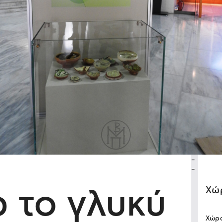
-
-
ρ το γλυκύ
Xώ
Χώρο