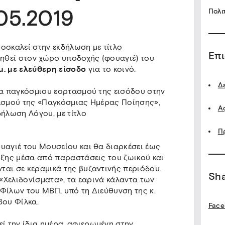
.05.2019
Πολι
οσκαλεί στην εκδήλωση με τίτλο
Επ
ιηθεί στον χώρο υποδοχής (φουαγιέ) του
μ. με ελεύθερη είσοδο
για το κοινό.
Δ
ρα παγκόσμιου εορτασμού της εισόδου στην
τασμού της «Παγκόσμιας Ημέρας Ποίησης»,
Α
δήλωση Λόγου, με τίτλο
Π
υαγιέ του Μουσείου και θα διαρκέσει έως
ιξης μέσα από παραστάσεις του ζωικού και
αι σε κεραμικά της βυζαντινής περιόδου.
Sh
 «Χελιδονίσματα», τα εαρινά κάλαντα των
Φίλων του ΜΒΠ, υπό τη Διεύθυνση της κ.
βου Φίλκα.
Face
 την ίδια ημέρα, αφιερωμένη στην