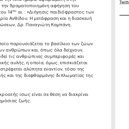
Twitt
ι την δραματοποιημένη αφήγηση του
ου
του 14
αι. : «Διήγησις παιδιόφραστος των
ρία Ανθίδου. Η μετάφραση και η διασκευή
ηλώσεων, Δρ. Παναγιώτη Καμπάνη,
οποίο παρουσιάζεται το βασίλειο των ζώων
ων ανθρώπων και, όπως όλα δείχνουν,
ωδεί τις ανθρώπινες συμπεριφορές και
κής αυλής, η οποία, όμως, επισκιάζεται
 στρέφεται αλύπητα εναντίον, τόσο της
ικής και της διεφθαρμένης διπλωματίας της
κροατής ίσως είναι σε θέση να διακρίνει
ημόσιας ζωής.