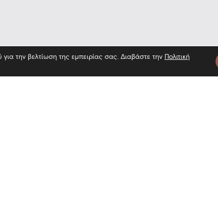
ύ για την βελτίωση της εμπειρίας σας. Διαβάστε την
Πολιτική
κεψη στο Μουσείο — Επίσκεψη στο 
τε μας
Πληροφορίες
Εγγραφή 
Επίσκεψη
Επικοινωνία