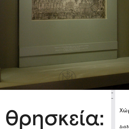
-
-
 θρησκεία:
Xώ
Διάδ