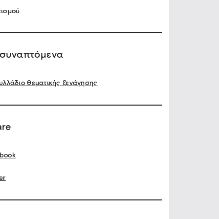
τισμού
ισυναπτόμενα
υλλάδιο θεματικής ξενάγησης
are
book
er