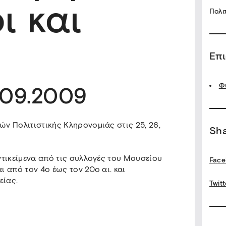
ι και
Πολι
Επ
Φ
.09.2009
ν Πολιτιστικής Κληρονομιάς στις 25, 26,
Sh
τικείμενα από τις συλλογές του Μουσείου
Face
 από τον 4ο έως τον 20ο αι. και
είας.
Twitt