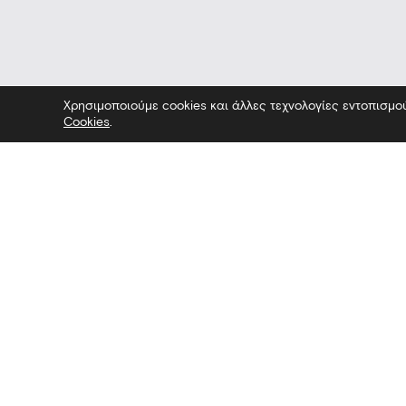
Χρησιμοποιούμε cookies και άλλες τεχνολογίες εντοπισμο
Cookies
.
ο — Επίσκεψη στο Μουσείο — Επίσ
Επικοινωνία
Ακολουθήσ
Λεωφόρος Στρατού 2
Facebook
54640 Θεσσαλονίκη
Twitter