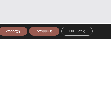
Αποδοχή
Απόρριψη
Ρυθμίσεις
Μουσείο — Επίσκεψη στο Μουσείο 
στο Newsletter μας