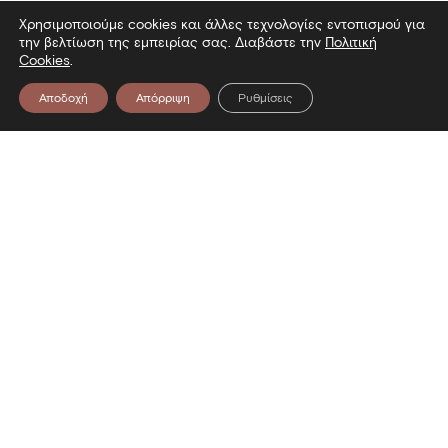
Χρησιμοποιούμε cookies και άλλες τεχνολογίες εντοπισμού για
την βελτίωση της εμπειρίας σας. Διαβάστε την
Πολιτική
Cookies
.
Αποδοχή
Απόρριψη
Ρυθμίσεις
υσείο — Επίσκεψη στο Μουσείο — 
Επικοινωνία
Λεωφόρος Στρατού 2
54640 Θεσσαλονίκη
T
2313306400
F
2313306402