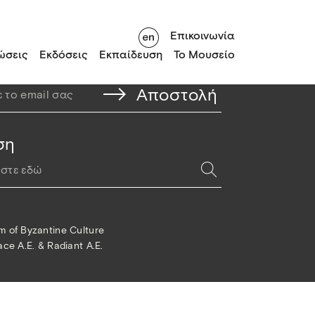
Επικοινωνία
ώσεις
Εκδόσεις
Εκπαίδευση
Το Μουσείο
στο Newsletter μας
ση
 of Byzantine Culture
ce A.E. & Radiant A.E.