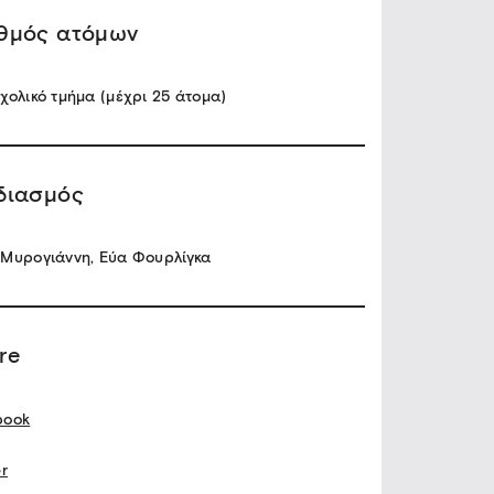
θμός ατόμων
χολικό τμήμα (μέχρι 25 άτομα)
διασμός
 Μυρογιάννη, Εύα Φουρλίγκα
re
book
er