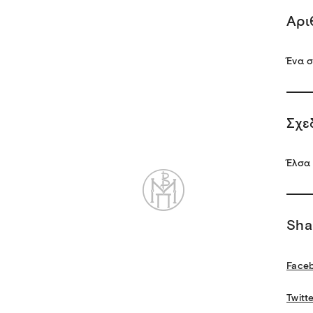
Αρι
Ένα σ
Σχε
Έλσα
Sha
Face
Twitt