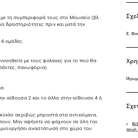
Σχε
 με τη συμπεριφορά τους στο Μουσείο (βλ.
για δραστηριότητες πριν και μετά την
Ε. Φο
 4 ομάδες.
Χρη
νοηθείτε με τους φύλακες για το πού θα
σάντες, πανωφόρια).
Ίδρυμ
δα
την αίθουσα 2 και το άλλο στην αίθουσα 4 ή
Σχε
 κύκλο ακριβώς μπροστά στα αντικείμενα,
σουν. Μην αφήνετε να ψάχνουν σε όλη την
Βι
 δημιουργήσει αναστάτωση στο χώρο του
πηγή