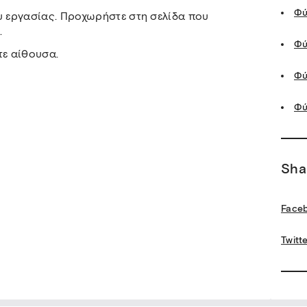
Φύ
υ εργασίας. Προχωρήστε στη σελίδα που
.
Φύ
τε αίθουσα.
Φύ
Φύ
Sha
Face
Twitt