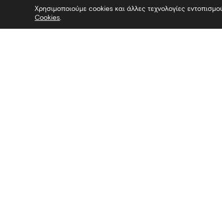
Χρησιμοποιούμε cookies και άλλες τεχνολογίες εντοπισμο
Cookies
.
Επικοινωνία
Ακολουθήσ
Λεωφόρος Στρατού 2
Facebook
54640 Θεσσαλονίκη
Twitter
T
2313306400
Instagram
F
2313306402
YouTube
E
mbp@culture.gr
Λευκός Πύργος