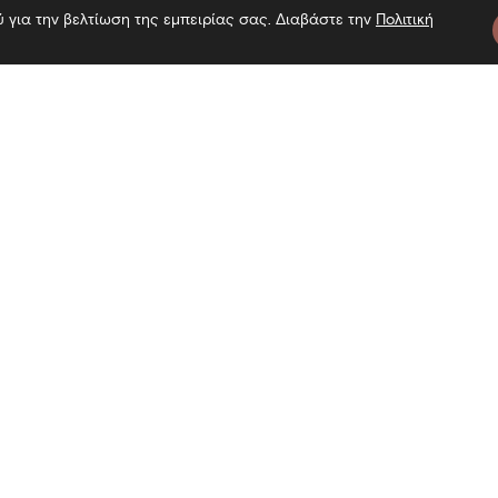
ύ για την βελτίωση της εμπειρίας σας. Διαβάστε την
Πολιτική
τε μας
Πληροφορίες
Εγγραφή 
Επίσκεψη
Επικοινωνία
Όροι χρήσης
Αναζήτη
Πολιτική Cookies
Πολιτική απορρήτου