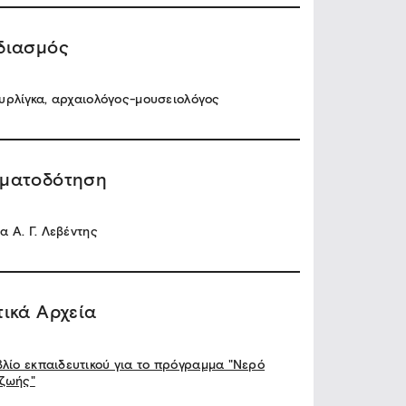
διασμός
υρλίγκα, αρχαιολόγος-μουσειολόγος
ματοδότηση
α A. Γ. Λεβέντης
τικά Αρχεία
βλίο εκπαιδευτικού για το πρόγραμμα "Νερό
 ζωής"