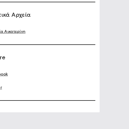
τικά Αρχεία
ία Αικατερίνη
re
book
er