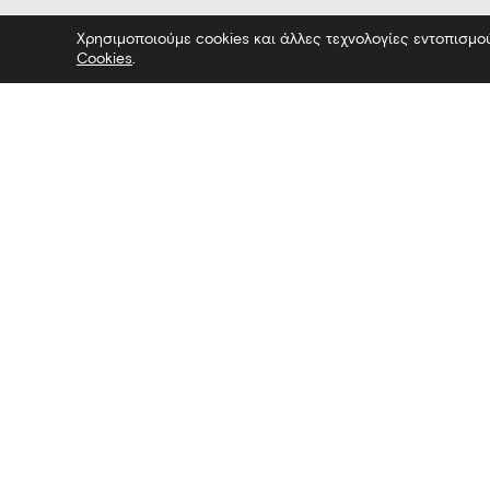
Χρησιμοποιούμε cookies και άλλες τεχνολογίες εντοπισμο
Cookies
.
Επικοινωνία
Ακολουθήσ
Λεωφόρος Στρατού 2
Facebook
54640 Θεσσαλονίκη
Twitter
T
2313306400
Instagram
F
2313306402
YouTube
E
mbp@culture.gr
Λευκός Πύργος