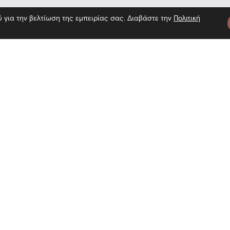
ύ για την βελτίωση της εμπειρίας σας. Διαβάστε την
Πολιτική
τε μας
Πληροφορίες
Εγγραφή 
Επίσκεψη
Επικοινωνία
Όροι χρήσης
Αναζήτη
Πολιτική Cookies
Πολιτική απορρήτου