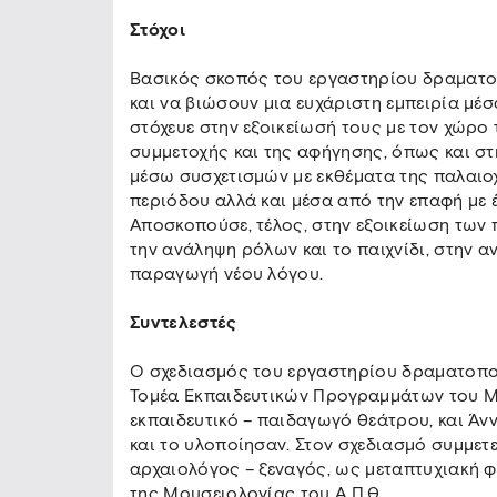
Στόχοι
Βασικός σκοπός του εργαστηρίου δραματο
και να βιώσουν μια ευχάριστη εμπειρία μέ
στόχευε στην εξοικείωσή τους με τον χώρο
συμμετοχής και της αφήγησης, όπως και στ
μέσω συσχετισμών με εκθέματα της παλαιοχ
περιόδου αλλά και μέσα από την επαφή με έ
Αποσκοπούσε, τέλος, στην εξοικείωση των 
την ανάληψη ρόλων και το παιχνίδι, στην α
παραγωγή νέου λόγου.
Συντελεστές
Ο σχεδιασμός του εργαστηρίου δραματοπο
Τομέα Εκπαιδευτικών Προγραμμάτων του Μ.Β
εκπαιδευτικό – παιδαγωγό θεάτρου, και Άνν
και το υλοποίησαν. Στον σχεδιασμό συμμετε
αρχαιολόγος – ξεναγός, ως μεταπτυχιακή 
της Μουσειολογίας του Α.Π.Θ.