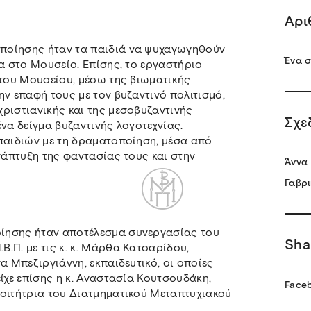
Αρι
ποίησης ήταν τα παιδιά να ψυχαγωγηθούν
Ένα σ
σα στο Μουσείο. Επίσης, το εργαστήριο
 του Μουσείου, μέσω της βιωματικής
ην επαφή τους με τον βυζαντινό πολιτισμό,
ριστιανικής και της μεσοβυζαντινής
Σχε
να δείγμα βυζαντινής λογοτεχνίας.
παιδιών με τη δραματοποίηση, μέσα από
νάπτυξη της φαντασίας τους και στην
Άννα 
Γαβρι
ίησης ήταν αποτέλεσμα συνεργασίας του
Sha
.Π. με τις κ. κ. Μάρθα Κατσαρίδου,
α Μπεζιργιάννη, εκπαιδευτικό, οι οποίες
ίχε επίσης η κ. Αναστασία Κουτσουδάκη,
Face
φοιτήτρια του Διατμηματικού Μεταπτυχιακού