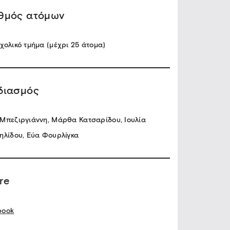
θμός ατόμων
χολικό τμήμα (μέχρι 25 άτομα)
διασμός
Μπεζιργιάννη, Μάρθα Κατσαρίδου, Ιουλία
ηλίδου, Εύα Φουρλίγκα
re
book