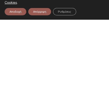
Cookies
.
Αποδοχή
Απόρριψη
Ρυθμίσεις
Επικοινωνία
Λεωφόρος Στρατού 2
54640 Θεσσαλονίκη
T
2313306400
F
2313306402
E
mbp@culture.gr
Ακολουθήστε μας